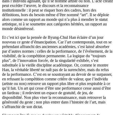
dans l’individu agissant, qu’il se nomme artiste ou non. L’acte créatif
peut excéder l’œuvre, le discours et la reconnaissance
institutionnelle : il peut se risquer hors des cadres, hors des
définitions, hors du besoin même d’être nommé “art”. Il se déploie
alors comme un rapport au monde qui n’a plus à mendier le statut
artistique, ni à se soumettre aux catégories héritées, un rapport au
monde désintéressé.
Et c’est ici que la pensée de Byung-Chul Han éclaire d’un jour
nouveau ce geste d’émancipation. Car l’art contemporain, tout en se
prétendant affranchi des anciennes académies, s’est laissé absorber
par d’autres normes : celles de la performance, de l’événement, de la
visibilité, de la compétition permanente. La logique du “toujours
plus”, de l’innovation forcée, de la singularité exhibée, s’est
substituée à la vieille discipline académique. Or, comme le montre
Han, la véritable liberté ne naît pas de la surenchère, mais du refus
de la performance. C’est en se soustrayant au devoir de se surpasser,
en refusant la compétition comme critère de valeur, que l’individu
(artiste ou non) retrouve un rapport plus libre et plus respirable à ce
qu’il fait. Un art qui cesse d’être une performance cesse aussi d’être
un fardeau ; il redevient un espace de gratuité, de jeu, de
disponibilité. Non plus viser la reconnaissance, mais retrouver la
générosité du geste ; non plus entrer dans l’histoire de l’art, mais
s’affranchir de son dictat.