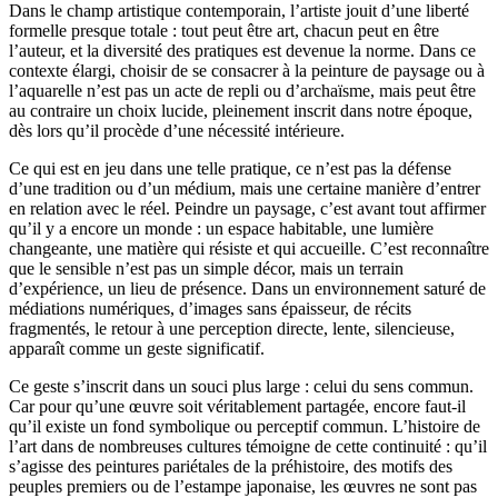
Dans le champ artistique contemporain, l’artiste jouit d’une liberté
formelle presque totale : tout peut être art, chacun peut en être
l’auteur, et la diversité des pratiques est devenue la norme. Dans ce
contexte élargi, choisir de se consacrer à la peinture de paysage ou à
l’aquarelle n’est pas un acte de repli ou d’archaïsme, mais peut être
au contraire un choix lucide, pleinement inscrit dans notre époque,
dès lors qu’il procède d’une nécessité intérieure.
Ce qui est en jeu dans une telle pratique, ce n’est pas la défense
d’une tradition ou d’un médium, mais une certaine manière d’entrer
en relation avec le réel. Peindre un paysage, c’est avant tout affirmer
qu’il y a encore un monde : un espace habitable, une lumière
changeante, une matière qui résiste et qui accueille. C’est reconnaître
que le sensible n’est pas un simple décor, mais un terrain
d’expérience, un lieu de présence. Dans un environnement saturé de
médiations numériques, d’images sans épaisseur, de récits
fragmentés, le retour à une perception directe, lente, silencieuse,
apparaît comme un geste significatif.
Ce geste s’inscrit dans un souci plus large : celui du sens commun.
Car pour qu’une œuvre soit véritablement partagée, encore faut-il
qu’il existe un fond symbolique ou perceptif commun. L’histoire de
l’art dans de nombreuses cultures témoigne de cette continuité : qu’il
s’agisse des peintures pariétales de la préhistoire, des motifs des
peuples premiers ou de l’estampe japonaise, les œuvres ne sont pas