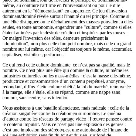
même, au contraire l'affirme en l'universalisant ou pour le dire
autrement en le "démocratisant" en apparence. Ce jeu d'inversion
dominant/dominé révèle surtout l'inanité du tel principe. Comme si
une élite distinguée ou le déchainement des masses pouvaient à elles
seules, en toute autonomie, engendrer une "culture", comme si elles
étaient animées par le désir de création et inspirées par les muses...
Or malgré l'inversion des rôles, demeure précisément la
"domination", non plus celle d'un petit nombre, mais celle du grand
nombre sur lui même, car l'objectif est toujours le même, accumuler,
capitaliser, visibiliser, performer.
Ce qui rend cette culture dominante, ce n’est pas sa qualité, mais le
nombre. Ce n’est plus une éilte qui domine la culture, ni même les
industries culturelles ou les mass-médias : c’est la masse elle-même,
productrice et consommatrice d’un contenu perpétuel, anonyme,
redondant, diffus. Cette culture obéit à la loi du marché, renouvelée
à la marge, elle s’étale, elle se répand, comme une nappe sans
contour, sans centre, sans intention.
Nous assistons à une bataille silencieuse, mais radicale : celle de la
création singulière contre la création en surnombre. Le cinéma
d’auteur contre les réseaux de partage vidéo ; l’œuvre pensée contre
le contenu impulsif. Mais ce n’est pas une explosion des genres :
c’est une implosion des stéréotypes, une autophagie de l’image de
soi, une exhibition sans fin du tout et du rien, sur fond de