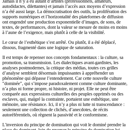
Jamais il n’y a eu autant d’artistes (professionnels, amateurs,
autodidactes, dilettantes) et jamais l’accès aux moyens d’expression
n’a été aussi large. La démocratisation des outils, la prolifération des
supports numériques et l’horizontalité des plateformes de diffusion
ont engendré une production exponentielle d’images, de sons, de
textes, de performances, dont la valeur se mesure de moins en moins
à l’aune de l’exigence, mais plutôt à celle de la visibilité.
Le cœur de l’esthétique s’est arrêté. Ou plutôt, il a été déplacé,
dissous, fragmenté dans une logique de saturation.
Il est temps de repenser nos concepts fondamentaux : la culture, sa
promotion, sa transmission. Les dialectiques avant-gardistes, les
analyses postmodernes, la critique des médias, toutes ces grilles
d’analyse semblent désormais impuissantes à appréhender un
phénomène qui dépasse l’entendement. Car cette nouvelle culture
"dominée", qui s’impose paradoxalement comme culture dominante,
n’a plus ni forme propre, ni histoire, ni projet. Elle ne peut être
comparée aux expressions culturelles des peuples opprimés ou des
esclaves, qui, malgré la contrainte, portaient une esthétique, une
mémoire, une résistance. Ici, il n’y a plus ni lutte ni transcendance :
seulement une collection de clichés, d’anecdotes, de récits
autoréférentiels, où règnent la passivité et le conformisme.
L'inversion du principe de domination qui voit le dominé prendre la
place du dominant, loin de reverser le principe de domination lui-